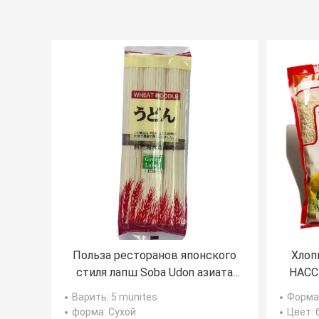
Польза ресторанов японского
Хлоп
стиля лапш Soba Udon азиата
HACC
600g сухая
Варить
: 5 munites
Форма
форма
: Сухой
Цвет
: