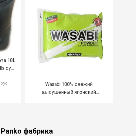
ета 18L
ls суш
соус
Wasabi 100% свежий
высушенный японский
напудрить чистый затир Wasabi
в олове трубки
 Panko фабрика