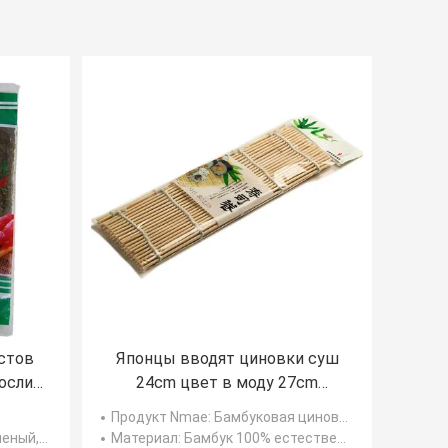
стов
Японцы вводят циновки суш
осли
24cm цвет в моду 27cm
1CM
бамбуковой белый
Продукт Nmae
: Бамбуковая циновка суш
естественный
серебряный
Материал
: Бамбук 100% естественный