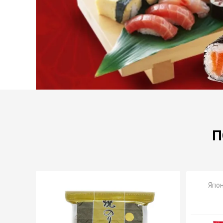
П
Япон