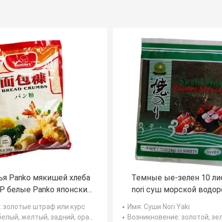
ья Panko мякишей хлеба
Темные ые-зелен 10 ли
P белые Panko японские
nori суш морской водор
для супермаркетов
Yaki Nori листов 19*2
: золотые штраф или курс
Имя
: Суши Nori Yaki
 белый, желтый, задний, оранжевый
Возникновение
: золотой, зеленый, 