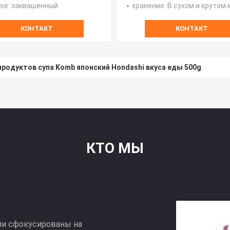
sse
: заквашенный
хранение
: В сухом и крутом
КОНТАКТ
КОНТАКТ
родуктов супа Komb японский Hondashi вкуса еды 500g
КТО МЫ
были сфокусированы на