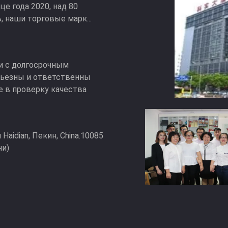
е года 2020, над 80
, наши торговые марк...
ии с долгосрочным
рьезны и ответственны
е в проверку качества
н Haidian, Пекин, China.10085
ни)