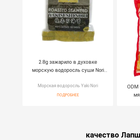
2.8g зажарило в духовке
морскую водоросль суши Nori
50 Yaki покрывают
Морская водоросль Yaki Nori
естественный вкус
ODM 
мя
ПОДРОБНЕЕ
пок
качество Лапш