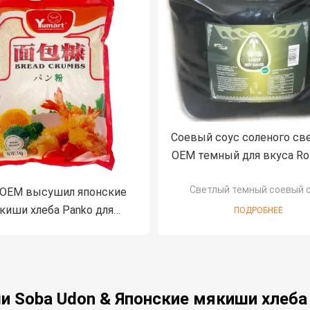
Соевый соус соленого св
OEM темный для вкуса Rol
хорошего
Светлый темный соевый 
OEM высушил японские
киши хлеба Panko для
ПОДРОБНЕЕ
рывая пшеничной муки
и Soba Udon & Японские мякиши хлеба