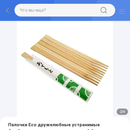
2
/
4
Палочки Eco дружелюбные устранимые