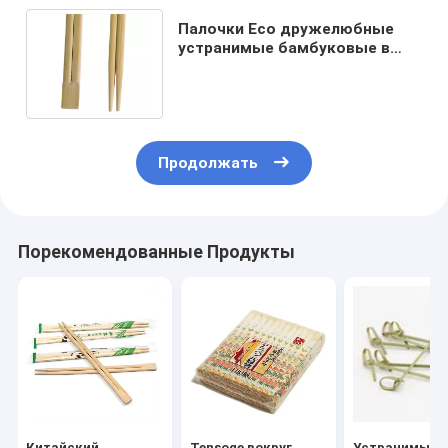
Палочки Eco дружелюбные
устранимые бамбуковые в
половине или полной бумаге
Warpper
Продолжать
Порекомендованные Продукты
Китайский
Tensoge вокруг
Устранимый