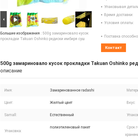
Упаковывая детал
Время доставки:
Условия оплаты:
Большие изображения :
500g замариновало кусок
Поставка способно
прокладки Takuan Oshinko редиски имбиря суш
Контакт
500g замариновало кусок прокладки Takuan Oshinko ре
описание
Имя:
Замаринованное radashi
Матер
Цвет:
Желтый цвет
Вкус:
Samall:
Естественный
Упако
полиэтиленовый пакет
Срок 
Упаковка:
хранен