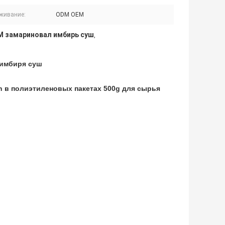
живание:
ODM OEM
 замариновал имбирь суш
,
 имбиря суш
n в полиэтиленовых пакетах 500g для сырья