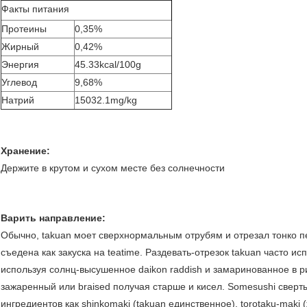
Факты питания
Протеины
0,35%
Жирный
0,42%
Энергия
45.33kcal/100g
Углевод
9,68%
Натрий
15032.1mg/kg
Хранение:
Держите в крутом и сухом месте без солнечности
Варить направление:
Обычно, takuan моет сверхнормальным отрубям и отрезал тонко пе
съедена как закуска на teatime. Раздевать-отрезок takuan часто и
используя солнц-высушенное daikon raddish и замаринованное в р
зажаренный или braised получая старше и кисел. Somesushi сверт
ингредиентов как shinkomaki (takuan единственное), torotaku-maki 