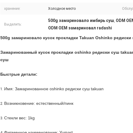
хранение:
Холодное место
Обслу
500g замариновало имбирь суш
ODM OEM
,
Выделить:
ODM OEM замариновал radashi
500g замариновало кусок прокладки Takuan Oshinko редиски
Замаринованный кусок прокладки oshinko редиски суш takua
суш
Быстрые детали:
Имя: Замаринованное oshinko редиски суш takuan
1.
Возникновение: естественный/пинк
2.
Стекли вес: 1kg
3.
Фирменное наименование: Yumart
4.