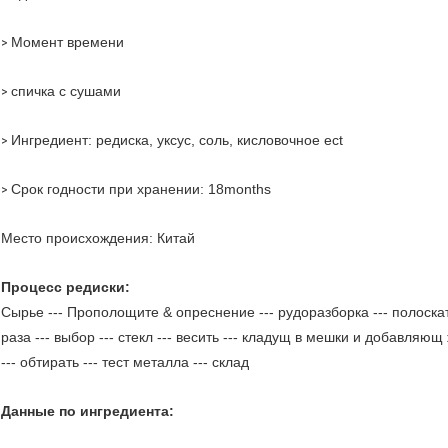
Момент времени
>
спичка с сушами
>
Ингредиент: редиска, уксус, соль, кисловочное ect
>
Срок годности при хранении: 18months
>
Место происхождения: Китай
Процесс редиски:
Сырье --- Прополощите & опреснение --- рудоразборка --- полоскат
раза --- выбор --- стекл --- весить --- кладущ в мешки и добавляющ 
--- обтирать --- тест металла --- склад
Данные по ингредиента: