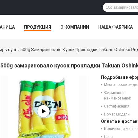
РАНИЦА
ПРОДУКЦИЯ
О КОМПАНИИ
НАША ФАБРИКА
ирь суш
500g Замариновало Кусок Прокладки Takuan Oshinko Ре
500g замариновало кусок прокладки Takuan Oshin
Подробная инфор
Место происхожде
Фирменное
наименование:
Сертификация:
Номер модели:
Оплата и достав
Количество мин за
Цена: