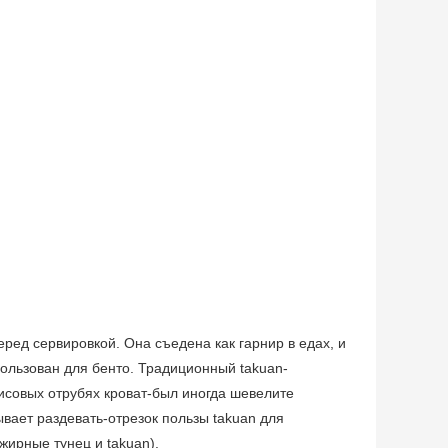
ред сервировкой. Она съедена как гарнир в едах, и
спользован для бенто. Традиционный takuan-
исовых отрубях кроват-был иногда шевелите
ывает раздевать-отрезок пользы takuan для
(жирные тунец и takuan).