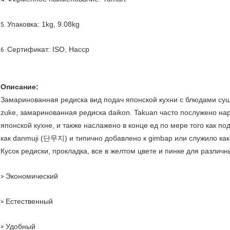
Упаковка: 1kg, 9.08kg
5.
Сертификат: ISO, Haccp
6.
Описание:
Замаринованная редиска вид подач японской кухни с блюдами суш. 
zuke, замаринованная редиска daikon. Takuan часто послужено на
японской кухне, и также наслажено в конце ед по мере того как 
как danmuji (단무지) и типично добавлено к gimbap или служило как 
Кусок редиски, прокладка, все в желтом цвете и пинке для различ
Экономический
>
Естественный
>
Удобный
>