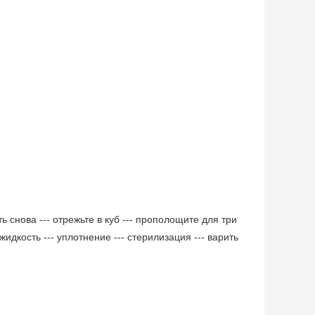
ь снова --- отрежьте в куб --- прополощите для три
жидкость --- уплотнение --- стерилизация --- варить