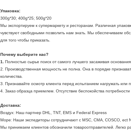
Упаковка:
300g*30; 400g*25; 500g*20
Мы экспортируем к супермаркету и ресторанам. Различная упаковк
чувствуют свободными позволить нам знать. Мы обеспечиваем об
для того чтобы приказать.
Почему выберите нас?
1.
Полностью сырье поиск от самого лучшего засаживая основани
2. Производственная мощность не полна. Она в порядке признават
количества.
3. Признавайте осмотр клиента перед испытанием нагружать или пр
4. Заказ образца приемлем. Отсутствие беспокойства потребност
Доставка:
Воздух: Наш партнер DHL, TNT, EMS и Federal Express
Море: Наши экспедиторы сотрудничают с MSC, CMA, COSCO, ect 
Мы принимаем клиентов обозначили товароотправителей. Легко ра