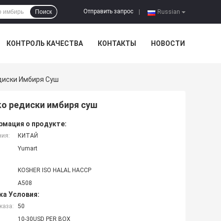
Отправить запрос
Поиск
|
Russian
КОНТРОЛЬ КАЧЕСТВА
КОНТАКТЫ
НОВОСТИ
диски Имбиря Суш
ko редиски имбиря суш
мация о продукте:
ния:
КИТАЙ
Yumart
KOSHER ISO HALAL HACCP
A508
ка Условия:
каза:
50
10-30USD PER BOX