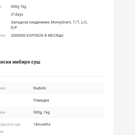
и:
500g 1kg
21days
Западное соединение, MoneyGram, T/T, L/C,
D/P
сти:
2000000 КОРОБОК В МЕСЯЦЫ
диски имбиря суш
иал:
Radishi
Помадка
вка:
500g, 1kg
годности при
18months
ии: