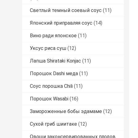
Светлый темный соевый соус
(11)
Японский приправляя соус
(14)
Вино ради японское
(11)
Уксус риса суш
(12)
Лапша Shirataki Konjac
(11)
Порошок Dashi меда
(11)
Соус порошка Chili
(11)
Порошок Wasabi
(16)
Замороженные бобы эдамаме
(12)
Сухой гриб шиитаке
(12)
Овощи законсервированных плодов