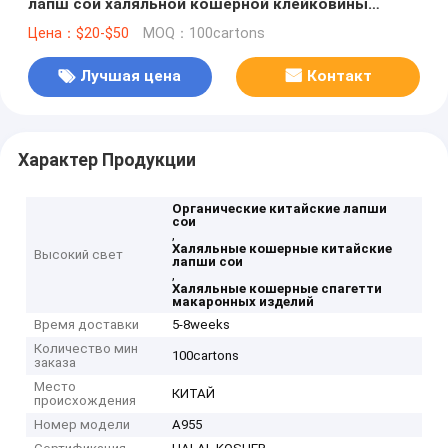
лапш сои халяльной кошерной клейковины
свободные органические китайские
Цена：$20-$50
MOQ：100cartons
Лучшая цена
Контакт
Характер Продукции
Органические китайские лапши
сои
,
Халяльные кошерные китайские
Высокий свет
лапши сои
,
Халяльные кошерные спагетти
макаронных изделий
Время доставки
5-8weeks
Количество мин
100cartons
заказа
Место
КИТАЙ
происхождения
Номер модели
A955