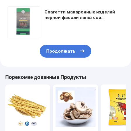
Спагетти макаронных изделий
черной фасоли лапш сои
халяльной кошерной клейковины
свободные органические
китайские
Продолжать
Порекомендованные Продукты