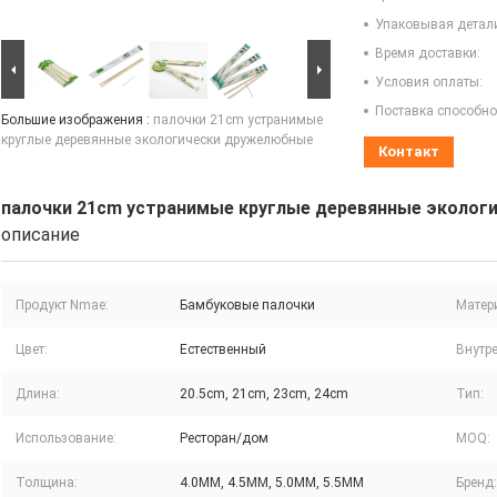
Упаковывая детал
Время доставки:
Условия оплаты:
Поставка способно
Большие изображения :
палочки 21cm устранимые
круглые деревянные экологически дружелюбные
Контакт
палочки 21cm устранимые круглые деревянные эколог
описание
Продукт Nmae:
Бамбуковые палочки
Матер
Цвет:
Естественный
Внутре
Длина:
20.5cm, 21cm, 23cm, 24cm
Тип:
Использование:
Ресторан/дом
MOQ:
Толщина:
4.0MM, 4.5MM, 5.0MM, 5.5MM
Бренд: