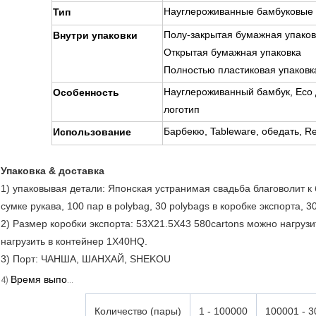
Науглероживанные бамбуковые 
Тип
Полу-закрытая бумажная упаков
Внутри упаковки
Открытая бумажная упаковка
Полностью пластиковая упаковка
Науглероживанный бамбук, Eco 
Особенность
логотип
Барбекю, Tableware, обедать, Res
Использование
Упаковка & доставка
1) упаковывая детали: Японская устранимая свадьба благоволит к 
сумке рукава, 100 пар в polybag, 30 polybags в коробке экспорта, 3
2) Размер коробки экспорта: 53X21.5X43 580cartons можно нагрузи
нагрузить в контейнер 1X40HQ.
3) Порт: ЧАНША, ШАНХАЙ, SHEKOU
Время выполнения:
4)
Количество (пары)
1 - 100000
100001 - 