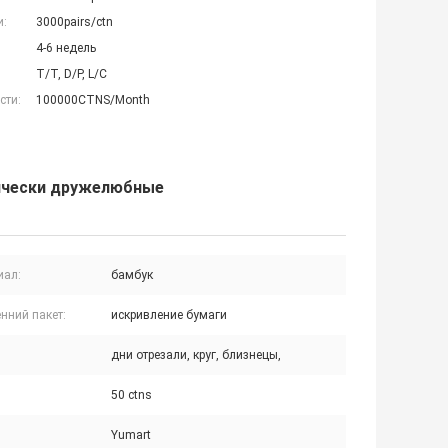
и:
3000pairs/ctn
4-6 недель
T/T, D/P, L/C
сти:
100000CTNS/Month
ически дружелюбные
иал:
бамбук
нний пакет:
искривление бумаги
дни отрезали, круг, близнецы,
50 ctns
Yumart