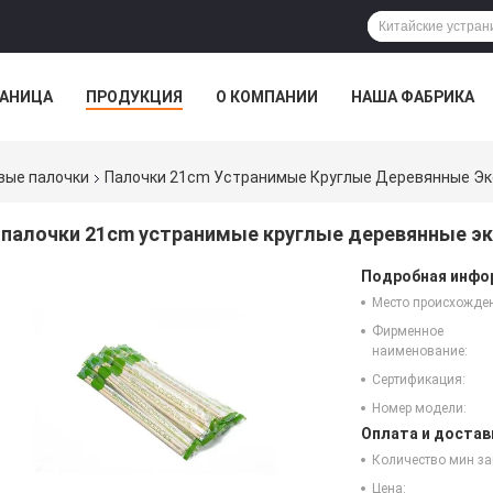
РАНИЦА
ПРОДУКЦИЯ
О КОМПАНИИ
НАША ФАБРИКА
вые палочки
Палочки 21cm Устранимые Круглые Деревянные Э
палочки 21cm устранимые круглые деревянные э
Подробная инфор
Место происхожде
Фирменное
наименование:
Сертификация:
Номер модели:
Оплата и достав
Количество мин за
Цена: