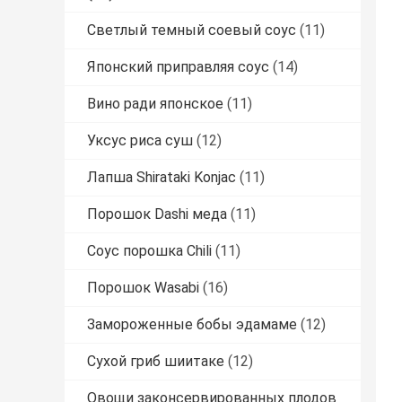
Светлый темный соевый соус
(11)
Японский приправляя соус
(14)
Вино ради японское
(11)
Уксус риса суш
(12)
Лапша Shirataki Konjac
(11)
Порошок Dashi меда
(11)
Соус порошка Chili
(11)
Порошок Wasabi
(16)
Замороженные бобы эдамаме
(12)
Сухой гриб шиитаке
(12)
Овощи законсервированных плодов