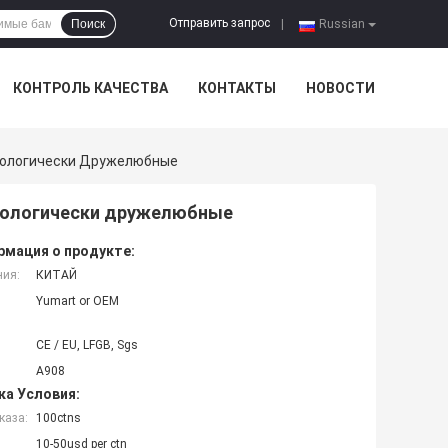
Отправить запрос
Поиск
|
Russian
КОНТРОЛЬ КАЧЕСТВА
КОНТАКТЫ
НОВОСТИ
кологически Дружелюбные
кологически дружелюбные
мация о продукте:
ния:
КИТАЙ
Yumart or OEM
CE / EU, LFGB, Sgs
A908
ка Условия:
каза:
100ctns
10-50usd per ctn