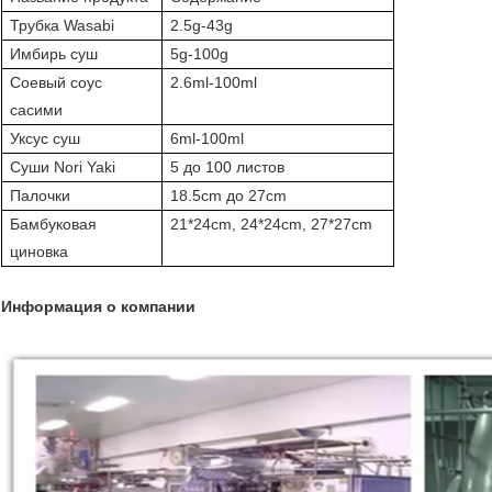
Трубка Wasabi
2.5g-43g
Имбирь суш
5g-100g
Соевый соус
2.6ml-100ml
сасими
Уксус суш
6ml-100ml
Суши Nori Yaki
5 до 100 листов
Палочки
18.5cm до 27cm
Бамбуковая
21*24cm, 24*24cm, 27*27cm
циновка
Информация о компании