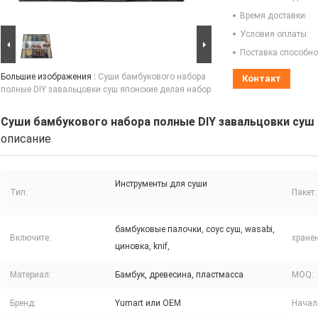
Время доставки:
Условия оплаты:
Поставка способно
Большие изображения :
Суши бамбукового набора
Контакт
полные DIY завальцовки суш японские делая набор
Суши бамбукового набора полные DIY завальцовки суш 
описание
Инструменты для суши
Тип:
Пакет:
бамбуковые палочки, соус суш, wasabi,
Включите:
хранен
циновка, knif,
Материал:
Бамбук, древесина, пластмасса
MOQ:
Бренд:
Yumart или OEM
Начал