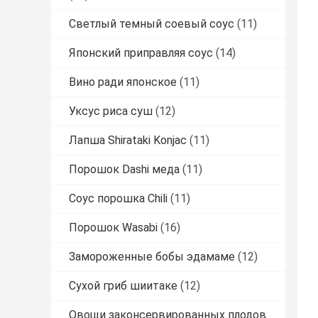
Светлый темный соевый соус
(11)
Японский приправляя соус
(14)
Вино ради японское
(11)
Уксус риса суш
(12)
Лапша Shirataki Konjac
(11)
Порошок Dashi меда
(11)
Соус порошка Chili
(11)
Порошок Wasabi
(16)
Замороженные бобы эдамаме
(12)
Сухой гриб шиитаке
(12)
Овощи законсервированных плодов