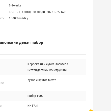
6-8weeks
L/C, T/T, западное соединение, D/A, D/P
сти:
1000ctns/day
японские делая набор
Коробка или сумка логотипа
нестандартной конструкции
сухое и крутое место
ие:
набор 1000
о:
КИТАЙ