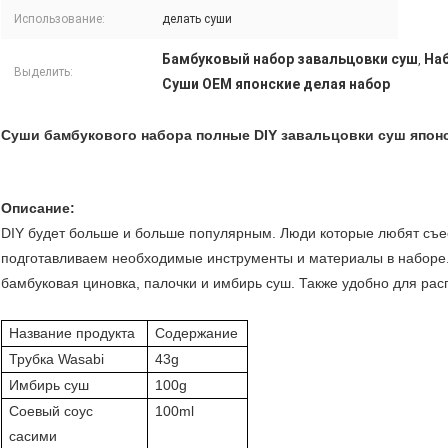
Использование:
делать суши
Бамбуковый набор завальцовки суш
Наб
,
Выделить:
Суши OEM японские делая набор
Суши бамбукового набора полные DIY завальцовки суш япон
Описание:
DIY будет больше и больше популярным. Люди которые любят съес
подготавливаем необходимые инструменты и материалы в наборе. N
бамбуковая циновка, палочки и имбирь суш. Также удобно для рас
Название продукта
Содержание
Трубка Wasabi
43g
Имбирь суш
100g
Соевый соус
100ml
сасими