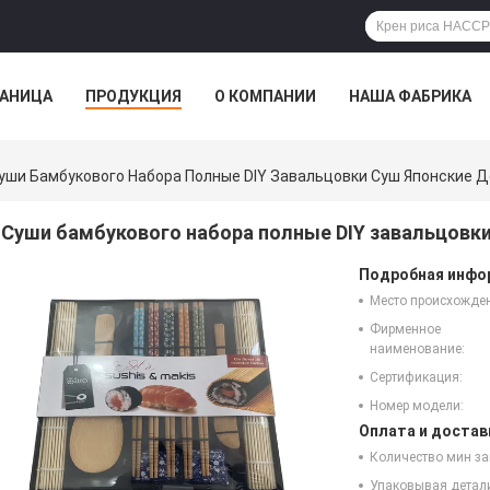
РАНИЦА
ПРОДУКЦИЯ
О КОМПАНИИ
НАША ФАБРИКА
уши Бамбукового Набора Полные DIY Завальцовки Суш Японские Д
Суши бамбукового набора полные DIY завальцовки
Подробная инфор
Место происхожде
Фирменное
наименование:
Сертификация:
Номер модели:
Оплата и достав
Количество мин за
Упаковывая детал