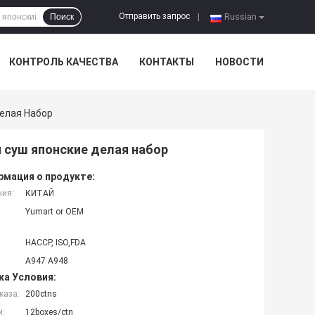
Отправить запрос
Поиск
|
Russian
КОНТРОЛЬ КАЧЕСТВА
КОНТАКТЫ
НОВОСТИ
елая Набор
 суш японские делая набор
мация о продукте:
ния:
КИТАЙ
Yumart or OEM
HACCP, ISO,FDA
A947 A948
ка Условия:
каза:
200ctns
и:
12boxes/ctn