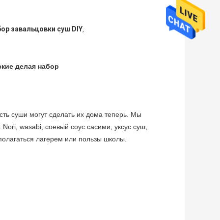
ор завальцовки суш DIY
,
ские делая набор
ть суши могут сделать их дома теперь. Мы
ori, wasabi, соевый соус сасими, уксус суш,
полагаться лагерем или пользы школы.