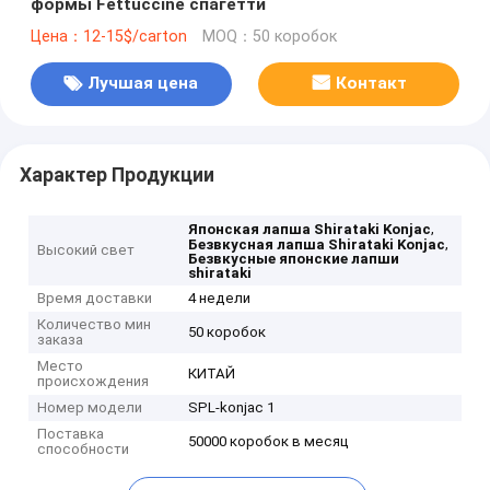
формы Fettuccine спагетти
Цена：12-15$/carton
MOQ：50 коробок
Лучшая цена
Контакт
Характер Продукции
,
Японская лапша Shirataki Konjac
,
Безвкусная лапша Shirataki Konjac
Высокий свет
Безвкусные японские лапши
shirataki
Время доставки
4 недели
Количество мин
50 коробок
заказа
Место
КИТАЙ
происхождения
Номер модели
SPL-konjac 1
Поставка
50000 коробок в месяц
способности