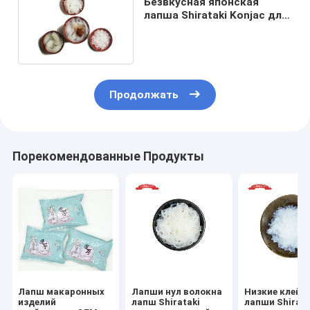
Безвкусная японская
лапша Shirataki Konjac для
формы Fettuccine
спагетти
Продолжать
Порекомендованные Продукты
Лапш макаронных
Лапши нул волокна
Низкие клейк
изделий
лапш Shirataki
лапши Shirata