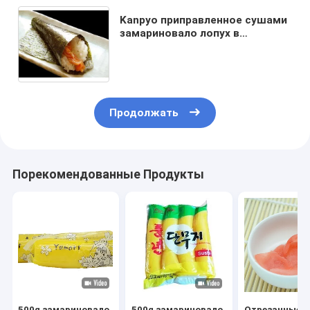
Kanpyo приправленное сушами
замариновало лопух в
полиэтиленовых пакетах 1000g
Продолжать
Порекомендованные Продукты
500g замариновало
500g замариновало
Отрезанные