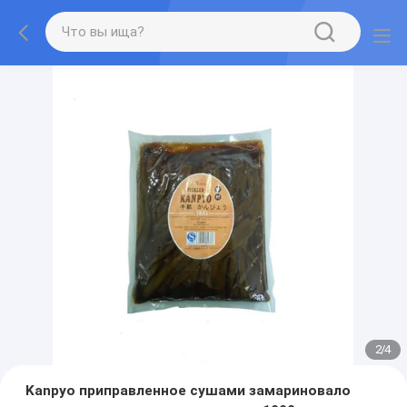
2
/
4
Kanpyo приправленное сушами замариновало