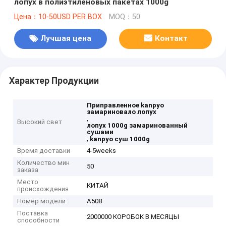
лопух в полиэтиленовых пакетах 1000g
Цена：10-50USD PER BOX
MOQ：50
Лучшая цена
Контакт
Характер Продукции
Приправленное kanpyo
замариновало лопух
,
Высокий свет
лопух 1000g замаринованный
сушами
,
kanpyo суш 1000g
Время доставки
4-5weeks
Количество мин
50
заказа
Место
КИТАЙ
происхождения
Номер модели
A508
Поставка
2000000 КОРОБОК В МЕСЯЦЫ
способности