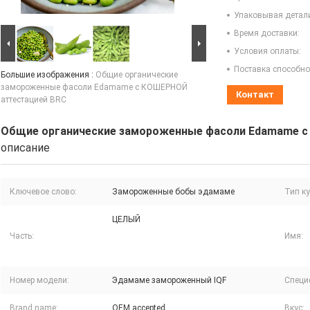
Упаковывая детал
Время доставки:
Условия оплаты:
Поставка способно
Большие изображения :
Общие органические
замороженные фасоли Edamame с КОШЕРНОЙ
Контакт
аттестацией BRC
Общие органические замороженные фасоли Edamame 
описание
Ключевое слово:
Замороженные бобы эдамаме
Тип к
ЦЕЛЫЙ
Часть:
Имя:
Номер модели:
Эдамаме замороженный IQF
Специ
Brand name:
OEM accepted
Вкус: