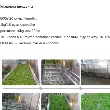
Упаковка продукта
500g*20 сумки/коробка
1kg*10 сумки/коробка
percarton 10kg или 20lbs
18-25tons в 40 футов aontainer согласно различному пакету; 10-12
OEM ваши частные сумки и коробка