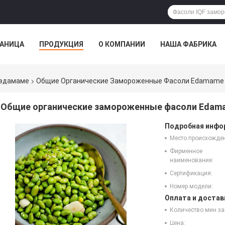
РАНИЦА
ПРОДУКЦИЯ
О КОМПАНИИ
НАША ФАБРИКА
 эдамаме
Общие Органические Замороженные Фасоли Edamame
Общие органические замороженные фасоли Edam
Подробная инфор
Место происхожде
Фирменное
наименование:
Сертификация:
Номер модели:
Оплата и достав
Количество мин за
Цена: