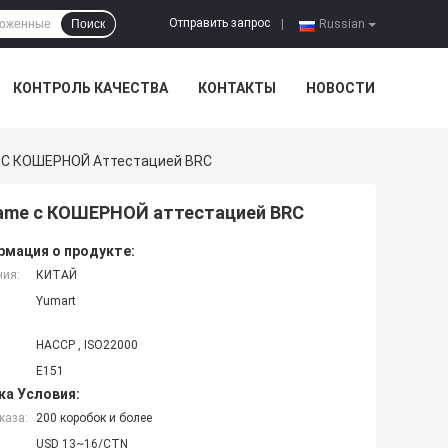
Отправить запрос
Поиск
|
Russian
КОНТРОЛЬ КАЧЕСТВА
КОНТАКТЫ
НОВОСТИ
 С КОШЕРНОЙ Аттестацией BRC
ame с КОШЕРНОЙ аттестацией BRC
мация о продукте:
ния:
КИТАЙ
Yumart
HACCP , ISO22000
Е151
ка Условия:
каза:
200 коробок и более
USD 13~16/CTN