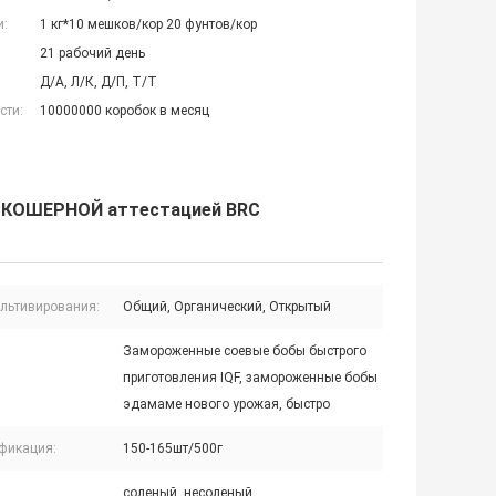
и:
1 кг*10 мешков/кор 20 фунтов/кор
21 рабочий день
Д/А, Л/К, Д/П, Т/Т
сти:
10000000 коробок в месяц
с КОШЕРНОЙ аттестацией BRC
ультивирования:
Общий, Органический, Открытый
Замороженные соевые бобы быстрого
приготовления IQF, замороженные бобы
эдамаме нового урожая, быстро
фикация:
150-165шт/500г
соленый, несоленый