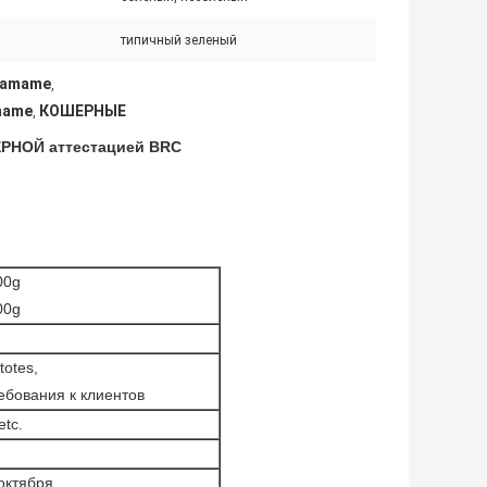
типичный зеленый
damame
,
mame
КОШЕРНЫЕ
,
РНОЙ аттестацией BRC
00g
00g
totes,
ебования к клиентов
tc.
октября