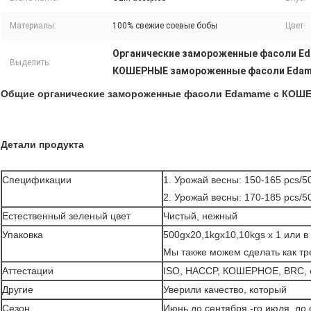
Материалы:
100% свежие соевые бобы
Цвет:
Органические замороженные фасоли E
Выделить:
КОШЕРНЫЕ замороженные фасоли Eda
Общие органические замороженные фасоли Edamame с КОШЕ
Детали продукта
Спецификации
1. Урожай весны: 150-165 pcs/5
2. Урожай весны: 170-185 pcs/5
Естественный зеленый цвет
Чистый, нежный
Упаковка
500gx20,1kgx10,10kgs x 1 или в 
Мы также можем сделать как тр
Аттестации
ISO, HACCP, КОШЕРНОЕ, BRC, e
Другие
Уверили качество, который
Сезон
Июнь до сентября -го июля, до 