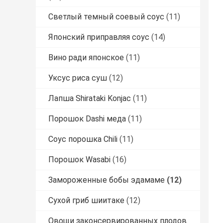
Светлый темный соевый соус
(11)
Японский приправляя соус
(14)
Вино ради японское
(11)
Уксус риса суш
(12)
Лапша Shirataki Konjac
(11)
Порошок Dashi меда
(11)
Соус порошка Chili
(11)
Порошок Wasabi
(16)
Замороженные бобы эдамаме
(12)
Сухой гриб шиитаке
(12)
Овощи законсервированных плодов