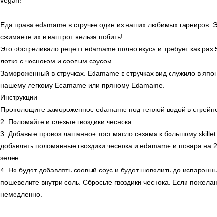
vegan!
Еда права edamame в стручке один из наших любимых гарниров. Эт
сжимаете их в ваш рот нельзя побить!
Это обстреливало рецепт edamame полно вкуса и требует как раз 5
лотке с чесноком и соевым соусом.
Замороженный в стручках. Edamame в стручках вид служило в японс
нашему легкому Edamame или пряному Edamame.
Инструкции
Прополощите замороженное edamame под теплой водой в стрейнер
2. Поломайте и слезьте гвоздики чеснока.
3. Добавьте провозглашанное тост масло сезама к большому skillet
добавлять поломанные гвоздики чеснока и edamame и повара на 2 
зелен.
4. Не будет добавлять соевый соус и будет шевелить до испаренны
пошевелите внутри соль. Сбросьте гвоздики чеснока. Если пожела
немедленно.