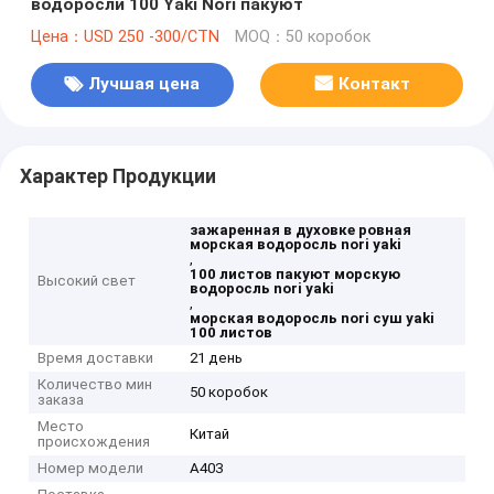
водоросли 100 Yaki Nori пакуют
Цена：USD 250 -300/CTN
MOQ：50 коробок
Лучшая цена
Контакт
Характер Продукции
зажаренная в духовке ровная
морская водоросль nori yaki
,
100 листов пакуют морскую
Высокий свет
водоросль nori yaki
,
морская водоросль nori суш yaki
100 листов
Время доставки
21 день
Количество мин
50 коробок
заказа
Место
Китай
происхождения
Номер модели
A403