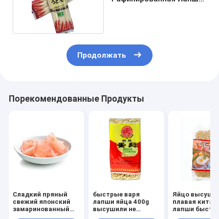
Соба В Удон Белая
Продолжать
Порекомендованные Продукты
Сладкий пряный
быстрые варя
Яйцо высуши
свежий японский
лапши яйца 400g
плавая китай
замаринованный
высушили не
лапши быстр
отрезанный имбирь
зажаренный
приготовлени