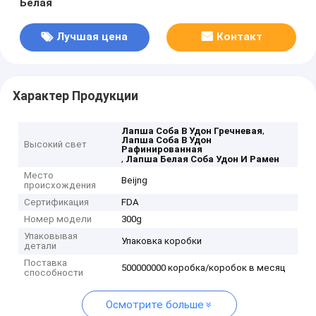
Белая
Лучшая цена
Контакт
Характер Продукции
,
Лапша Соба В Удон Гречневая
Лапша Соба В Удон
Высокий свет
Рафинированная
,
Лапша Белая Соба Удон И Рамен
Место
Beijng
происхождения
Сертификация
FDA
Номер модели
300g
Упаковывая
Упаковка коробки
детали
Поставка
500000000 коробка/коробок в месяц
способности
Осмотрите больше